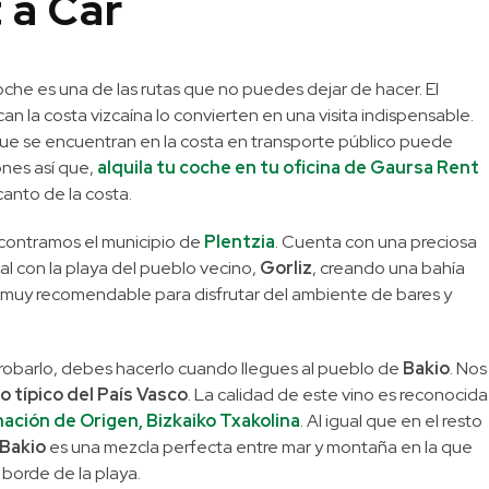
 a Car
che es una de las rutas que no puedes dejar de hacer. El
n la costa vizcaína lo convierten en una visita indispensable.
que se encuentran en la costa en transporte público puede
ones así que,
alquila tu coche en tu oficina de Gaursa Rent
anto de la costa.
contramos el municipio de
Plentzia
. Cuenta con una preciosa
al con la playa del pueblo vecino,
Gorliz
, creando una bahía
r muy recomendable para disfrutar del ambiente de bares y
probarlo, debes hacerlo cuando llegues al pueblo de
Bakio
. Nos
co típico del País Vasco
. La calidad de este vino es reconocida
ción de Origen, Bizkaiko Txakolina
. Al igual que en el resto
Bakio
es una mezcla perfecta entre mar y montaña en la que
 borde de la playa.