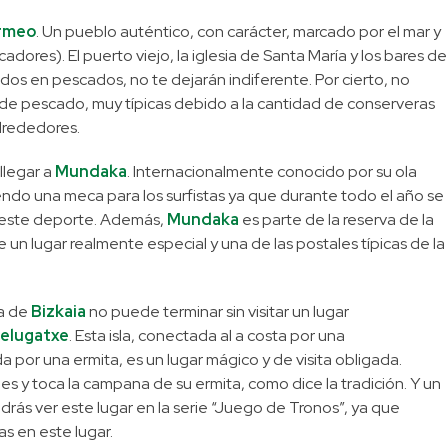
rmeo
. Un pueblo auténtico, con carácter, marcado por el mar y
cadores). El puerto viejo, la iglesia de Santa María y los bares de
ados en pescados, no te dejarán indiferente. Por cierto, no
de pescado, muy típicas debido a la cantidad de conserveras
alrededores.
llegar a
Mundaka
. Internacionalmente conocido por su ola
iendo una meca para los surfistas ya que durante todo el año se
e este deporte. Además,
Mundaka
es parte de la reserva de la
e un lugar realmente especial y una de las postales típicas de la
ta de
Bizkaia
no puede terminar sin visitar un lugar
elugatxe
. Esta isla, conectada al a costa por una
 por una ermita, es un lugar mágico y de visita obligada.
es y toca la campana de su ermita, como dice la tradición. Y un
odrás ver este lugar en la serie “Juego de Tronos”, ya que
s en este lugar.