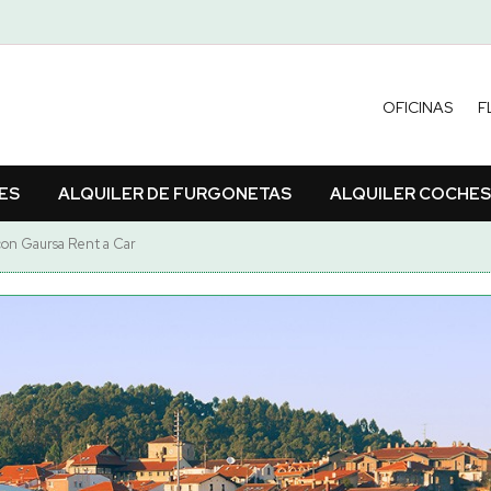
OFICINAS
F
ES
ALQUILER DE FURGONETAS
ALQUILER COCHES
 con Gaursa Rent a Car