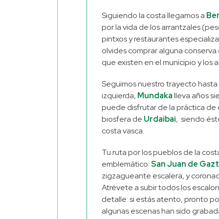
Siguiendo la costa llegamos a
Be
por la vida de los arrantzales (pes
pintxos y restaurantes especializ
olvides comprar alguna conserva 
que existen en el municipio y los 
Seguimos nuestro trayecto hasta 
izquierda,
Mundaka
lleva años s
puede disfrutar de la práctica d
biosfera de
Urdaibai
, siendo ést
costa vasca.
Tu ruta por los pueblos de la cos
emblemático:
San Juan de Gazt
zigzagueante escalera, y coronada
Atrévete a subir todos los escalon
detalle: si estás atento, pronto p
algunas escenas han sido grabada