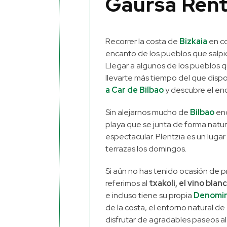
Gaursa Rent
Recorrer la costa de
Bizkaia
en co
encanto de los pueblos que salpica
Llegar a algunos de los pueblos 
llevarte más tiempo del que disp
a Car de Bilbao
y descubre el enc
Sin alejarnos mucho de
Bilbao
en
playa que se junta de forma natur
espectacular. Plentzia es un luga
terrazas los domingos.
Si aún no has tenido ocasión de 
referimos al
txakoli, el vino blan
e incluso tiene su propia
Denomina
de la costa, el entorno natural de
disfrutar de agradables paseos al