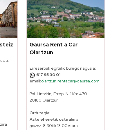
steiz
Gaursa Rent a Car
Oiartzun
usia:
Erreserbak egiteko bulego nagusia:
617 95 30 01
email:
oiartzun.rentacar@gaursa.com
Pol. Lintzirin, Errep. N-1 Km 470
20180 Oiartzun
Ordutegia:
Astelehenetik ostiralera
tara
goizez
: 8:30tik 13:00etara