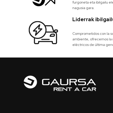
furgoneta eta ibilgailu e
nagusia gara.
Liderrak ibilgai
Comprometidos con la so
ambiente, ofrecemos la 
eléctricos de última gen