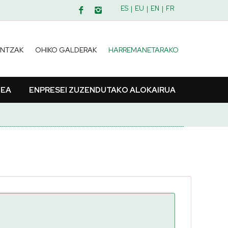
ES
EU
EN
FR
INTZAK
OHIKO GALDERAK
HARREMANETARAKO
ZEA
ENPRESEI ZUZENDUTAKO ALOKAIRUA