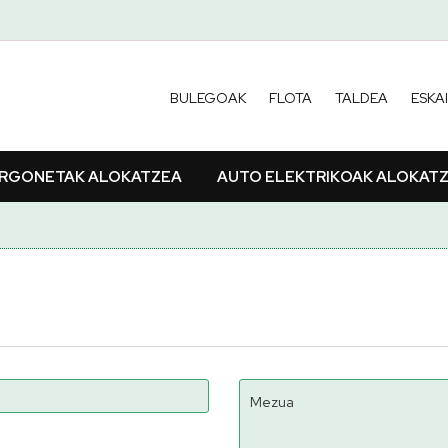
BULEGOAK
FLOTA
TALDEA
ESKA
RGONETAK ALOKATZEA
AUTO ELEKTRIKOAK ALOKAT