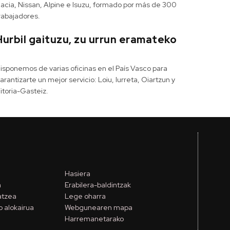
acia, Nissan, Alpine e Isuzu, formado por más de 300
rabajadores.
Hurbil gaituzu, zu urrun eramateko
isponemos de varias oficinas en el País Vasco para
arantizarte un mejor servicio: Loiu, Iurreta, Oiartzun y
itoria-Gasteiz.
Hasiera
a
Erabilera-baldintzak
atzea
Lege oharra
 alokairua
Webgunearen mapa
Harremanetarako