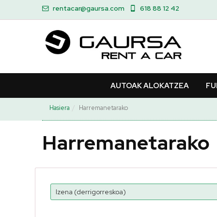
rentacar@gaursa.com
618 88 12 42
AUTOAK ALOKATZEA
FU
Hasiera
Harremanetarako
Harremanetarako