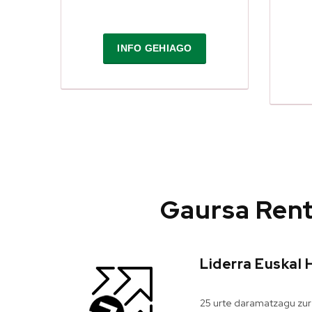
INFO GEHIAGO
Gaursa Rent 
Liderra Euskal 
25 urte daramatzagu zure