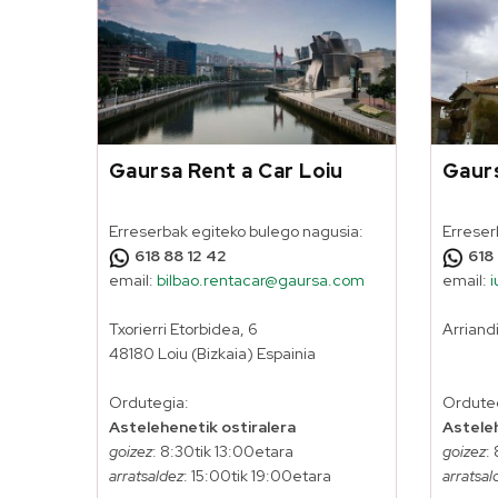
Gaursa Rent a Car Loiu
Gaurs
Erreserbak egiteko bulego nagusia:
Erreser
618 88 12 42
618
email:
bilbao.rentacar@gaursa.com
email:
Txorierri Etorbidea, 6
Arriandi
48180 Loiu (Bizkaia) Espainia
Ordutegia:
Ordute
Astelehenetik ostiralera
Asteleh
goizez
: 8:30tik 13:00etara
goizez
:
arratsaldez
: 15:00tik 19:00etara
arratsal