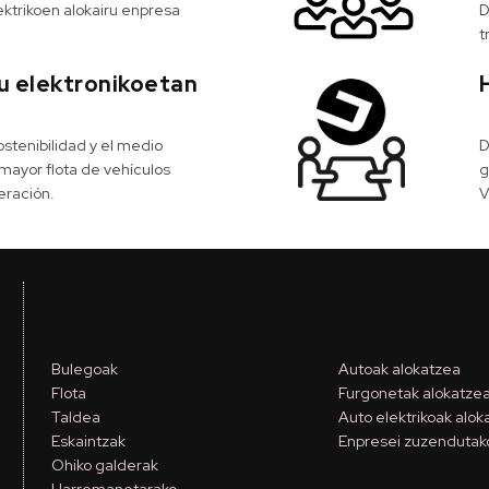
lektrikoen alokairu enpresa
D
t
lu elektronikoetan
stenibilidad y el medio
D
mayor flota de vehículos
g
eración.
V
WEB MAPA
Bulegoak
Autoak alokatzea
Flota
Furgonetak alokatze
Taldea
Auto elektrikoak alok
Eskaintzak
Enpresei zuzendutako
Ohiko galderak