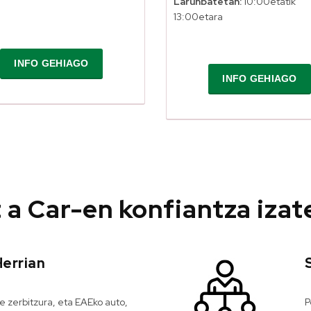
Larunbatetan:
10:00etatik
13:00etara
INFO GEHIAGO
INFO GEHIAGO
a Car-en konfiantza izat
Herrian
 zerbitzura, eta EAEko auto,
P