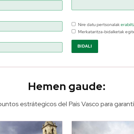
Nire datu pertsonalak
erabil
Merkataritza-bidalketak egi
Hemen gaude:
puntos estrátegicos del País Vasco para garanti