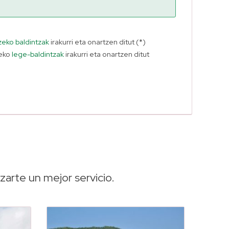
tzeko baldintzak
irakurri eta onartzen ditut (*)
teko
lege-baldintzak
irakurri eta onartzen ditut
zarte un mejor servicio.