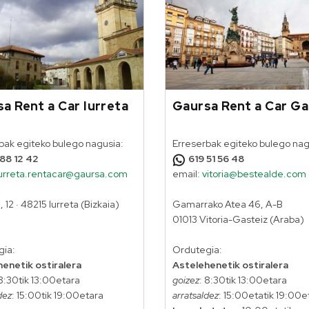
a Rent a Car Iurreta
Gaursa Rent a Car Ga
bak egiteko bulego nagusia:
Erreserbak egiteko bulego nag
 88 12 42
619 51 56 48
iurreta.rentacar@gaursa.com
email:
vitoria@bestealde.com
, 12 · 48215 Iurreta (Bizkaia)
Gamarrako Atea 46, A-B
01013 Vitoria-Gasteiz (Araba)
gia:
Ordutegia:
enetik ostiralera
Astelehenetik ostiralera
 8:30tik 13:00etara
goizez
: 8:30tik 13:00etara
dez
: 15:00tik 19:00etara
arratsaldez
: 15:00etatik 19:00e