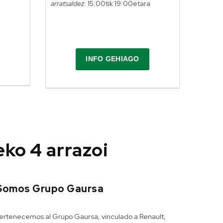
arratsaldez
: 15:00tik 19:00etara
INFO GEHIAGO
eko 4 arrazoi
Somos Grupo Gaursa
ertenecemos al Grupo Gaursa, vinculado a Renault,